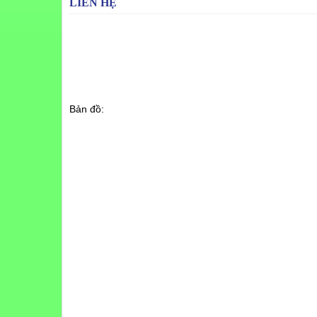
LIÊN HỆ
CÔNG TY HÚT HẦM CẦU BẢO PHÁT.
Địa chỉ: 561/11 Trần Quốc Tuấn, Phường 1, Gò Vấp, H
Điện thoại: 0971116470 & 02862757429.
Copyright @ https://hutbephot-so1.com.
Bản đồ: