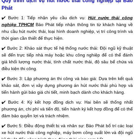
Quy trình dịch vụ hút nước thải công nghiệp tại Bảo
Phát
✔️ Bước 1: Tiếp nhận yêu cầu dịch vụ:
Hút nước thải công
nghiệp TPHCM
Bảo Phát tiếp nhận thông tin từ khách hàng về
nhu cầu hút nước thải, loại hình doanh nghiệp, vị trí công trình và
thời gian cần thiết để thực hiện.
✔️ Bước 2: Khảo sát thực tế hệ thống nước thải: Đội ngũ kỹ thuật
sẽ đến trực tiếp nhà máy hoặc khu công nghiệp để có thể đánh
giá khối lượng nước thải, tính chất nước thải, độ sâu bể chứa và
điều kiện thi công.
✔️ Bước 3: Lập phương án thi công và báo giá: Dựa trên kết quả
khảo sát, đơn vị xây dựng phương án hút nước thải phù hợp và
tiến hành gửi báo giá chi tiết, minh bạch dành cho khách hàng.
✔️ Bước 4: Ký kết hợp đồng dịch vụ: Hai bên sẽ thống nhất
phương án, chi phí và tiến độ, tiến hành ký kết hợp đồng để có thể
đảm bảo quyền lợi và trách nhiệm.
✔️ Bước 5: Điều động thiết bị và nhân sự: Bảo Phát bố trí các loại
xe hút nước thải công nghiệp, máy bơm công suất lớn và đội ngũ