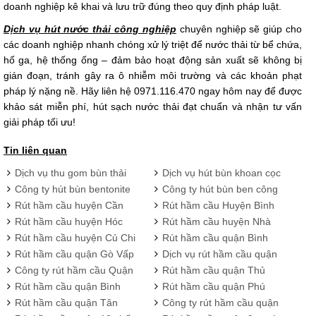
doanh nghiệp kê khai và lưu trữ đúng theo quy định pháp luật.
Dịch vụ hút nước thải công nghiệp
chuyên nghiệp sẽ giúp cho
các doanh nghiệp nhanh chóng xử lý triệt để nước thải từ bể chứa,
hố ga, hệ thống ống – đảm bảo hoạt động sản xuất sẽ không bị
gián đoạn, tránh gây ra ô nhiễm môi trường và các khoản phạt
pháp lý nặng nề. Hãy liên hệ 0971.116.470 ngay hôm nay để được
khảo sát miễn phí, hút sạch nước thải đạt chuẩn và nhận tư vấn
giải pháp tối ưu!
Tin liên quan
Dịch vụ thu gom bùn thải
Dịch vụ hút bùn khoan cọc
công nghiệp Bảo Phát giá
nhồi Bảo Phát giá rẻ, an
Công ty hút bùn bentonite
Công ty hút bùn ben công
rẻ, an toàn
toàn
với giá tốt, uy tín hàng đầu
trình với giá tốt, uy tín
Rút hầm cầu huyện Cần
Rút hầm cầu Huyện Bình
hàng đầu
Giờ tốc độ, chuyện nghiệp,
Chánh xử lý nhanh chóng
Rút hầm cầu huyện Hóc
Rút hầm cầu huyện Nhà
uy tín
triệt để sạch sẽ
Môn không đục phá, an
Bè uy tín - chất lượng, ưu
Rút hầm cầu huyện Củ Chi
Rút hầm cầu quận Bình
toàn và chất lượng
đãi lên đến 30%
giá rẻ - chất lượng, bảo
Tân uy tín, chuyên nghiệp,
Rút hầm cầu quận Gò Vấp
Dịch vụ rút hầm cầu quận
hành 2 năm
bảo hành 5 năm
Bảo Phát uy tín chuyên
Tân Bình giá rẻ
Công ty rút hầm cầu Quận
Rút hầm cầu quận Thủ
nghiệp
12 giá rẻ
Đức uy tín| BH 2 năm| Ưu
Rút hầm cầu quận Bình
Rút hầm cầu quận Phú
đãi 30%
Thạnh giá rẻ, xử lý triệt để
Nhuận giá rẻ| BH 2 năm|
Rút hầm cầu quận Tân
Công ty rút hầm cầu quận