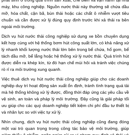
phát sinh ở trong quá trình sản xuất, chế biến và vận hành tại nhà
máy, khu công nghiệp. Nguồn nước thải này thường sẽ chứa dầu
mỡ, hóa chất, cặn bã, bùn thải hoặc các chất ô nhiễm vượt tiêu
chuẩn và cần được xử lý đúng quy định trước khi xả thải ra bên
ngoài môi trường.
Dịch vụ hút nước thải công nghiệp sử dụng xe bồn chuyên dụng
kết hợp cùng với hệ thống bơm hút công suất lớn, có khả năng xử
lý nhanh khối lượng nước thải lớn bên trong bể chứa, hố gom, bể
tách dầu mỡ, bể lắng hoặc hệ thống xử lý nước thải. Quá trình hút
được diễn ra khép kín, từ đó hạn chế mùi hôi và tránh việc chúng
rò rỉ ra môi trường xung quanh.
Việc thuê dịch vụ hút nước thải công nghiệp giúp cho các doanh
nghiệp duy trì hoạt động sản xuất ổn định, tránh tình trạng quá tải
mà hệ thống không xử lý được, đồng thời đáp ứng các yêu cầu về
vệ sinh, an toàn và pháp lý môi trường. Đây cũng là giải pháp tối
ưu giúp cho các quý doanh nghiệp tiết kiệm chi phí đầu tư thiết bị
và nhân lực so với việc tự xử lý.
Nhìn chung, dịch vụ hút nước thải công nghiệp cũng đang đóng
một vai trò quan trọng trong công tác bảo vệ môi trường, giúp