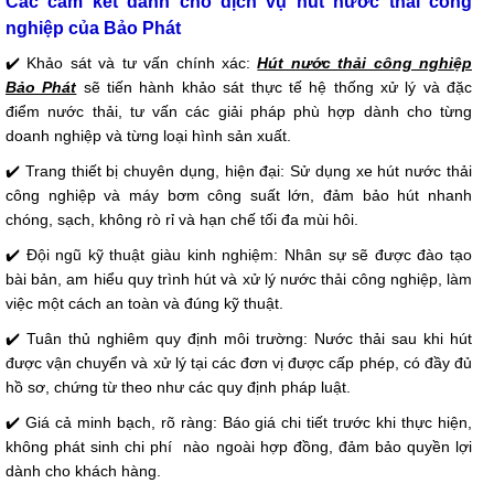
Các cam kết dành cho dịch vụ hút nước thải công
nghiệp của Bảo Phát
✔️ Khảo sát và tư vấn chính xác:
Hút nước thải công nghiệp
Bảo Phát
sẽ tiến hành khảo sát thực tế hệ thống xử lý và đặc
điểm nước thải, tư vấn các giải pháp phù hợp dành cho từng
doanh nghiệp và từng loại hình sản xuất.
✔️ Trang thiết bị chuyên dụng, hiện đại: Sử dụng xe hút nước thải
công nghiệp và máy bơm công suất lớn, đảm bảo hút nhanh
chóng, sạch, không rò rỉ và hạn chế tối đa mùi hôi.
✔️ Đội ngũ kỹ thuật giàu kinh nghiệm: Nhân sự sẽ được đào tạo
bài bản, am hiểu quy trình hút và xử lý nước thải công nghiệp, làm
việc một cách an toàn và đúng kỹ thuật.
✔️ Tuân thủ nghiêm quy định môi trường: Nước thải sau khi hút
được vận chuyển và xử lý tại các đơn vị được cấp phép, có đầy đủ
hồ sơ, chứng từ theo như các quy định pháp luật.
✔️ Giá cả minh bạch, rõ ràng: Báo giá chi tiết trước khi thực hiện,
không phát sinh chi phí nào ngoài hợp đồng, đảm bảo quyền lợi
dành cho khách hàng.