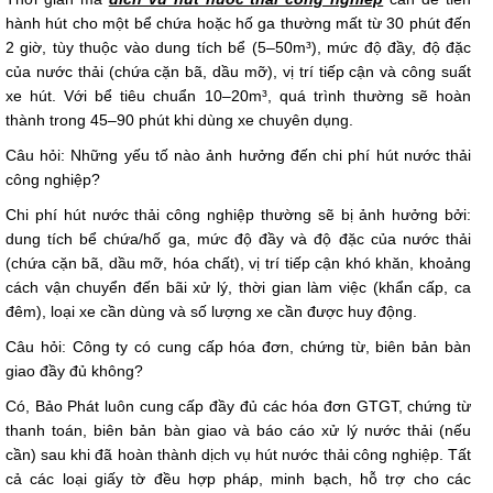
hành hút cho một bể chứa hoặc hố ga thường mất từ 30 phút đến
2 giờ, tùy thuộc vào dung tích bể (5–50m³), mức độ đầy, độ đặc
của nước thải (chứa cặn bã, dầu mỡ), vị trí tiếp cận và công suất
xe hút. Với bể tiêu chuẩn 10–20m³, quá trình thường sẽ hoàn
thành trong 45–90 phút khi dùng xe chuyên dụng.
Câu hỏi: Những yếu tố nào ảnh hưởng đến chi phí hút nước thải
công nghiệp?
Chi phí hút nước thải công nghiệp thường sẽ bị ảnh hưởng bởi:
dung tích bể chứa/hố ga, mức độ đầy và độ đặc của nước thải
(chứa cặn bã, dầu mỡ, hóa chất), vị trí tiếp cận khó khăn, khoảng
cách vận chuyển đến bãi xử lý, thời gian làm việc (khẩn cấp, ca
đêm), loại xe cần dùng và số lượng xe cần được huy động.
Câu hỏi: Công ty có cung cấp hóa đơn, chứng từ, biên bản bàn
giao đầy đủ không?
Có, Bảo Phát luôn cung cấp đầy đủ các hóa đơn GTGT, chứng từ
thanh toán, biên bản bàn giao và báo cáo xử lý nước thải (nếu
cần) sau khi đã hoàn thành dịch vụ hút nước thải công nghiệp. Tất
cả các loại giấy tờ đều hợp pháp, minh bạch, hỗ trợ cho các