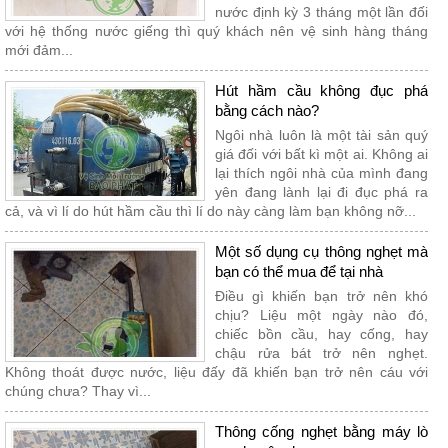
nước định kỳ 3 tháng một lần đối
với hệ thống nước giếng thì quý khách nên vệ sinh hàng tháng
mới đảm...
Hút hầm cầu không đục phá
bằng cách nào?
Ngôi nhà luôn là một tài sản quý
giá đối với bất kì một ai. Không ai
lại thích ngôi nhà của mình đang
yên đang lành lại đi đục phá ra
cả, và vì lí do hút hầm cầu thì lí do này càng làm bạn không nỡ...
Một số dụng cụ thông nghẹt mà
bạn có thể mua để tại nhà
Điều gì khiến bạn trở nên khó
chịu? Liệu một ngày nào đó,
chiếc bồn cầu, hay cống, hay
chậu rửa bát trở nên nghẹt.
Không thoát được nước, liệu đấy đã khiến bạn trở nên cáu với
chúng chưa? Thay vì...
Thông cống nghẹt bằng máy lò