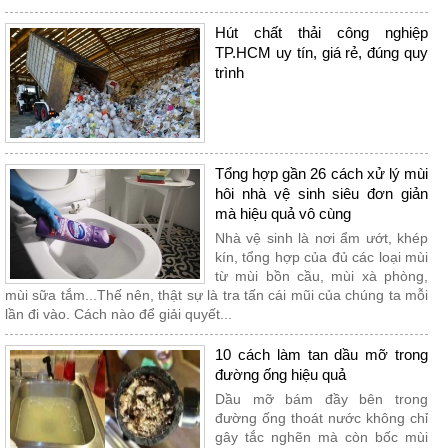
Hút chất thải công nghiệp
TP.HCM uy tín, giá rẻ, đúng quy
trình
Tổng hợp gần 26 cách xử lý mùi
hôi nhà vệ sinh siêu đơn giản
mà hiệu quả vô cùng
Nhà vệ sinh là nơi ẩm ướt, khép
kín, tổng hợp của đủ các loại mùi
từ mùi bồn cầu, mùi xà phòng,
mùi sữa tắm...Thế nên, thật sự là tra tấn cái mũi của chúng ta mỗi
lần đi vào. Cách nào để giải quyết...
10 cách làm tan dầu mỡ trong
đường ống hiệu quả
Dầu mỡ bám đầy bên trong
đường ống thoát nước không chỉ
gây tắc nghẽn mà còn bốc mùi