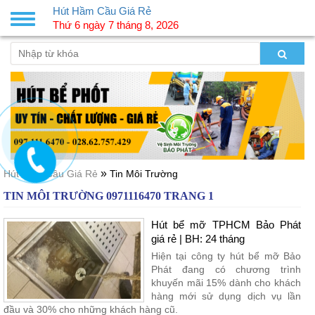
Hút Hầm Cầu Giá Rẻ
Toggle
Thứ 6 ngày 7 tháng 8, 2026
navigation
»
Hút Hầm Cầu Giá Rẻ
Tin Môi Trường
TIN MÔI TRƯỜNG 0971116470 TRANG 1
Hút bể mỡ TPHCM Bảo Phát
giá rẻ | BH: 24 tháng
Hiện tại công ty hút bể mỡ Bảo
Phát đang có chương trình
khuyến mãi 15% dành cho khách
hàng mới sử dụng dịch vụ lần
đầu và 30% cho những khách hàng cũ.