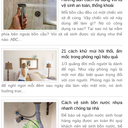
vệ sinh an toàn, thống khoái
Mỗi bồn cầu đều có một chiếc vòi
xịt đi cùng. Vậy chiếc vòi xịt này
dùng để làm gì? Nó có công
dụng ra sao? Tại sao nó lại nằm
phía bên ngoài bồn cầu? Vòi xịt vệ sinh được sử dụng như thế
nào. ABC...
21 cách khử mùi hôi thối, ẩm
mốc trong phòng ngủ hiệu quả
1/3 quãng đời mỗi người là dành
để ngủ. Như vậy phòng ngủ là
một nơi đặc biệt quan trọng đối
với con người. Phòng ngủ là nơi
để nghỉ ngơi mỗi đêm sau ngày dài làm việc mệt mỏi, nó ảnh
hưởng trực...
Cách vệ sinh bồn nước nhựa
nhanh chóng tại nhà
Để bảo vệ nguồn nước sinh hoạt
hàng ngày được an toàn thì quý
khách nên vệ sinh bồn nước, bể