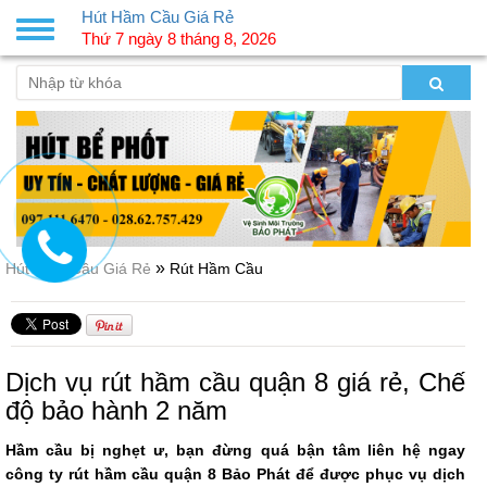
Hút Hầm Cầu Giá Rẻ
Toggle
Thứ 7 ngày 8 tháng 8, 2026
navigation
»
Hút Hầm Cầu Giá Rẻ
Rút Hầm Cầu
Dịch vụ rút hầm cầu quận 8 giá rẻ, Chế
độ bảo hành 2 năm
Hầm cầu bị nghẹt ư, bạn đừng quá bận tâm liên hệ ngay
công ty rút hầm cầu quận 8 Bảo Phát để được phục vụ dịch