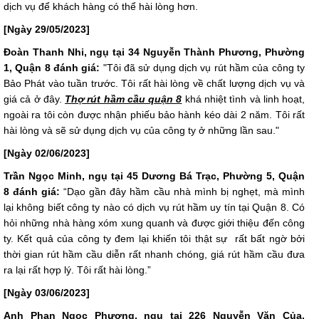
dịch vụ để khách hàng có thể hài lòng hơn.
[Ngày 29/05/2023]
Đoàn Thanh Nhi, ngụ tại 34 Nguyễn Thành Phương, Phường
1, Quận 8 đánh giá:
"Tôi đã sử dụng dịch vụ rút hầm của công ty
Bảo Phát vào tuần trước. Tôi rất hài lòng về chất lượng dịch vụ và
giá cả ở đây.
T
hợ rú
t hầm cầu quận 8
khá nhiệt tình và linh hoạt,
ngoài ra tôi còn được nhận phiếu bảo hành kéo dài 2 năm. Tôi rất
hài lòng và sẽ sử dụng dịch vụ của công ty ở những lần sau."
[Ngày 02/06/2023]
Trần Ngọc Minh, ngụ tại 45 Dương Bá Trạc, Phường 5, Quận
8 đánh giá:
“Dạo gần đây hầm cầu nhà mình bị nghẹt, mà mình
lại không biết công ty nào có dịch vụ rút hầm uy tín tại Quận 8. Có
hỏi những nhà hàng xóm xung quanh và được giới thiệu đến công
ty. Kết quả của công ty đem lại khiến tôi thật sự rất bất ngờ bởi
thời gian rút hầm cầu diễn rất nhanh chóng, giá rút hầm cầu đưa
ra lại rất hợp lý. Tôi rất hài lòng.”
[Ngày 03/06/2023]
Anh Phan Ngọc Phương, ngụ tại 226 Nguyễn Văn Của,