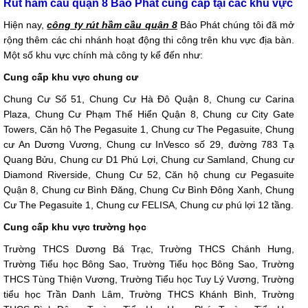
Rút hầm cầu quận 8 Bảo Phát cung cấp tại các khu vực
Hiện nay,
công ty rút hầm cầu quận 8
Bảo Phát chúng tôi đã mở
rộng thêm các chi nhánh hoạt động thi công trên khu vực địa bàn.
Một số khu vực chính mà công ty kể đến như:
Cung cấp khu vực chung cư
Chung Cư Số 51, Chung Cư Hà Đô Quận 8, Chung cư Carina
Plaza, Chung Cư Phạm Thế Hiển Quận 8, Chung cư City Gate
Towers, Căn hộ The Pegasuite 1, Chung cư The Pegasuite, Chung
cư An Dương Vương, Chung cư InVesco số 29, đường 783 Tạ
Quang Bửu, Chung cư D1 Phú Lợi, Chung cư Samland, Chung cư
Diamond Riverside, Chung Cư 52, Căn hộ chung cư Pegasuite
Quận 8, Chung cư Bình Đăng, Chung Cư Bình Đông Xanh, Chung
Cư The Pegasuite 1, Chung cư FELISA, Chung cư phú lợi 12 tầng.
Cung cấp khu vực trường học
Trường THCS Dương Bá Trạc, Trường THCS Chánh Hưng,
Trường Tiểu học Bông Sao, Trường Tiểu học Bông Sao, Trường
THCS Tùng Thiện Vương, Trường Tiểu học Tuy Lý Vương, Trường
tiểu học Trần Danh Lâm, Trường THCS Khánh Bình, Trường