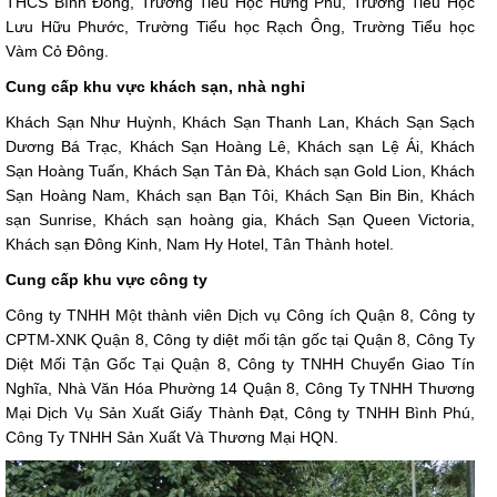
THCS Bình Đông, Trường Tiểu Học Hưng Phú, Trường Tiểu Học
Lưu Hữu Phước, Trường Tiểu học Rạch Ông, Trường Tiểu học
Vàm Cỏ Đông.
Cung cấp khu vực khách sạn, nhà nghỉ
Khách Sạn Như Huỳnh, Khách Sạn Thanh Lan, Khách Sạn Sạch
Dương Bá Trạc, Khách Sạn Hoàng Lê, Khách sạn Lệ Ái, Khách
Sạn Hoàng Tuấn, Khách Sạn Tản Đà, Khách sạn Gold Lion, Khách
Sạn Hoàng Nam, Khách sạn Bạn Tôi, Khách Sạn Bin Bin, Khách
sạn Sunrise, Khách sạn hoàng gia, Khách Sạn Queen Victoria,
Khách sạn Đông Kinh, Nam Hy Hotel, Tân Thành hotel.
Cung cấp khu vực công ty
Công ty TNHH Một thành viên Dịch vụ Công ích Quận 8, Công ty
CPTM-XNK Quận 8, Công ty diệt mối tận gốc tại Quận 8, Công Ty
Diệt Mối Tận Gốc Tại Quận 8, Công ty TNHH Chuyển Giao Tín
Nghĩa, Nhà Văn Hóa Phường 14 Quận 8, Công Ty TNHH Thương
Mại Dịch Vụ Sản Xuất Giấy Thành Đạt, Công ty TNHH Bình Phú,
Công Ty TNHH Sản Xuất Và Thương Mại HQN.