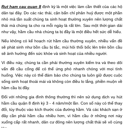
Rut ham cau quan 8
định kỳ là một việc làm cần thiết của các hộ
dân tại đây. Do các rác thải, cặn bẩn chỉ phân huỷ được một phần
nhỏ mà tần suất chúng ta sinh hoạt thường xuyên nên lượng chất
thải mà chúng ta cho ra mỗi ngày là rất lớn. Sau một thời gian dài
như vậy, hầm cầu nhà chúng ta bị đầy là một điều hết sức dễ hiểu.
Nếu không có kế hoạch rút hầm cầu thường xuyên, nhiều vấn đề
sẽ phát sinh như bồn cầu bị tắc, mùi hôi thối bốc lên trên bồn cầu
sẽ ảnh hưởng đến sức khỏe và sinh hoạt của nhiều người.
Vì điều này, chúng ta cần phải thường xuyên kiểm tra và theo dõi
vấn đề cầu cống để có thế ứng phó nhanh chóng với mọi tình
huống. Việc này có thể đảm bảo cho chúng ta luôn giữ được cuộc
sống sinh hoạt thoải mái và không còn điều lo lắng, phiền muộn về
hầm cầu bị đầy.
Đối với những gia đình thông thường thì nên sử dụng dịch vụ hút
hầm cầu quận 8 định kỳ 3 - 4 năm/một lần. Con số này có thể thay
đổi, tùy thuộc vào kích thước của đường hầm. Và các khách sạn ở
đây cần phải hầm cầu nhiều hơn, vì hầm cầu ở những nơi này
xuống cấp rất nhanh, dân cư đông nên lượng chất thải sẽ vô cùng