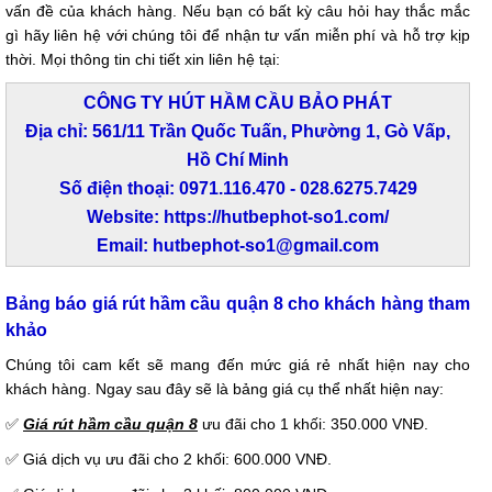
vấn đề của khách hàng. Nếu bạn có bất kỳ câu hỏi hay thắc mắc
gì hãy liên hệ với chúng tôi để nhận tư vấn miễn phí và hỗ trợ kịp
thời. Mọi thông tin chi tiết xin liên hệ tại:
CÔNG TY HÚT HẦM CẦU BẢO PHÁT
Địa chỉ: 561/11 Trần Quốc Tuấn, Phường 1, Gò Vấp,
Hồ Chí Minh
Số điện thoại: 0971.116.470 - 028.6275.7429
Website: https://hutbephot-so1.com/
Email: hutbephot-so1@gmail.com
Bảng báo giá rút hầm cầu quận 8 cho khách hàng tham
khảo
Chúng tôi cam kết sẽ mang đến mức giá rẻ nhất hiện nay cho
khách hàng. Ngay sau đây sẽ là bảng giá cụ thể nhất hiện nay:
✅
Giá
rút
hầm cầu quận 8
ưu đãi cho 1 khối: 350.000 VNĐ.
✅ Giá dịch vụ ưu đãi cho 2 khối: 600.000 VNĐ.