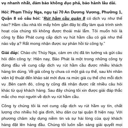
vụ nhanh nhất, đảm bảo không đục phá, bảo hành lâu dài.
Hỏi: Phạm Thúy Nga, ngụ tại 70 An Dương Vương, Phường 1,
Quận 8 có câu hỏi:
“
Rút hầm cầu quận 8
có dịch vụ như thế
nào? Hầm cầu nhà tôi mấy hôm gần đây bị đầy làm quá trình sinh
hoạt của chúng tôi không được thoải mái lắm. Tôi muốn hỏi là
công ty Bảo Phát cung cấp dịch vụ hút hầm cầu có giá như thế
nào vậy ạ? Rất mong nhận được sự phản hồi từ công ty.”
Giải đáp:
Chào chị Thúy Nga, cảm ơn chị đã tin tưởng và gửi câu
hỏi đến công ty: Hiện nay, Bảo Phát là một trong những công ty
đứng đầu về cung cấp dịch vụ rút hầm cầu được nhiều khách
hàng tin dùng. Về giá công ty chưa có một giá cụ thể, sau khi nhân
viên kỹ thuật đến khảo sát mới đưa ra mức giá cụ thể cho mỗi dịch
vụ .Bên cạnh đó, công ty cũng đã nhận được rất nhiều câu hỏi
khác từ quý khách hàng. Sau đây chúng tôi xin được giải đáp thắc
mắc cho mọi người về dịch vụ rút hầm cầu.
Công ty chúng tôi là nơi cung cấp dịch vụ rút hầm uy tín, chất
lượng cho nhiều hộ gia đình, khu dân cư tại quận 8 hiện nay. Với
phương châm xây dựng niềm tin và sự hài lòng của quý khách
hàng đặt lên hàng đầu. Chúng tôi luôn sẵn sàng giải quyết mọi