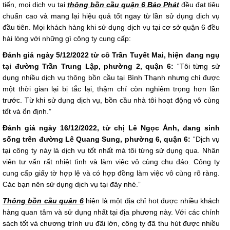
tiến, mọi dịch vụ tại
thông bồn cầu quận 6 Bảo Phát
đều đạt tiêu
chuẩn cao và mang lại hiệu quả tốt ngay từ lần sử dụng dịch vụ
đầu tiên. Mọi khách hàng khi sử dụng dịch vụ tại cơ sở quận 6 đều
hài lòng với những gì công ty cung cấp:
Đánh giá ngày 5/12/2022 từ cô Trần Tuyết Mai, hiện đang ngụ
tại đường Trần Trung Lập, phường 2, quận 6:
“Tôi từng sử
dụng nhiều dịch vụ thông bồn cầu tại Bình Thạnh nhưng chỉ được
một thời gian lại bị tắc lại, thậm chí còn nghiêm trọng hơn lần
trước. Từ khi sử dụng dịch vụ, bồn cầu nhà tôi hoạt động vô cùng
tốt và ổn định.”
Đánh giá ngày 16/12/2022, từ chị Lê Ngọc Ánh, đang sinh
sống trên đường Lê Quang Sung, phường 6, quận 6:
“Dịch vụ
tại công ty này là dịch vụ tốt nhất mà tôi từng sử dụng qua. Nhân
viên tư vấn rất nhiệt tình và làm việc vô cùng chu đáo. Công ty
cung cấp giấy tờ hợp lệ và có hợp đồng làm việc vô cùng rõ ràng.
Các bạn nên sử dụng dịch vụ tại đây nhé.”
Thông bồn cầu quận 6
hiện là một địa chỉ hot được nhiều khách
hàng quan tâm và sử dụng nhất tại địa phương này. Với các chính
sách tốt và chương trình ưu đãi lớn, công ty đã thu hút được nhiều