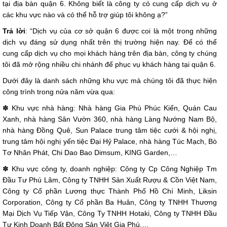
tại địa bàn quận 6. Không biết là công ty có cung cấp dịch vụ ở
các khu vực nào và có thể hỗ trợ giúp tôi không ạ?”
Trả lời
: “Dịch vụ của cơ sở quận 6 được coi là một trong những
dịch vụ đáng sử dụng nhất trên thị trường hiện nay. Để có thể
cung cấp dịch vụ cho mọi khách hàng trên địa bàn, công ty chúng
tôi đã mở rộng nhiều chi nhánh để phục vụ khách hàng tại quận 6.
Dưới đây là danh sách những khu vực mà chúng tôi đã thực hiện
công trình trong nửa năm vừa qua:
✽ Khu vực nhà hàng: Nhà hàng Gia Phú Phúc Kiến, Quán Cau
Xanh, nhà hàng Sân Vườn 360, nhà hàng Làng Nướng Nam Bộ,
nhà hàng Đồng Quê, Sun Palace trung tâm tiệc cưới & hội nghị,
trung tâm hội nghị yến tiệc Đại Hỷ Palace, nhà hàng Túc Mạch, Bò
Tơ Nhân Phát, Chi Dao Bao Dimsum, KING Garden,…
✽ Khu vực công ty, doanh nghiệp: Công ty Cp Công Nghiệp Tm
Đầu Tư Phú Lâm, Công ty TNHH Sản Xuất Rượu & Cồn Việt Nam,
Công ty Cổ phần Lương thực Thành Phố Hồ Chí Minh, Liksin
Corporation, Công ty Cổ phần Ba Huân, Công ty TNHH Thương
Mại Dịch Vụ Tiếp Vận, Công Ty TNHH Hotaki, Công ty TNHH Đầu
Tư Kinh Doanh Bất Động Sản Việt Gia Phú,…