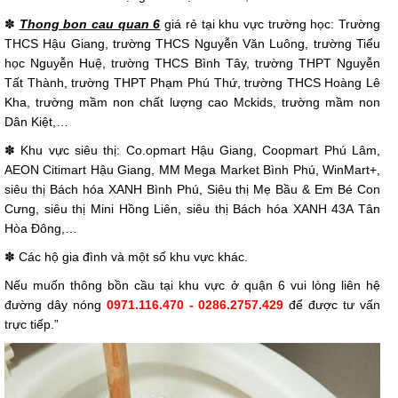
✽
Thong bon cau quan 6
giá rẻ tại khu vực trường học: Trường
THCS Hậu Giang, trường THCS Nguyễn Văn Luông, trường Tiểu
học Nguyễn Huệ, trường THCS Bình Tây, trường THPT Nguyễn
Tất Thành, trường THPT Phạm Phú Thứ, trường THCS Hoàng Lê
Kha, trường mầm non chất lượng cao Mckids, trường mầm non
Dân Kiệt,…
✽ Khu vực siêu thị: Co.opmart Hậu Giang, Coopmart Phú Lâm,
AEON Citimart Hậu Giang, MM Mega Market Bình Phú, WinMart+,
siêu thị Bách hóa XANH Bình Phú, Siêu thị Mẹ Bầu & Em Bé Con
Cưng, siêu thị Mini Hồng Liên, siêu thị Bách hóa XANH 43A Tân
Hòa Đông,…
✽ Các hộ gia đình và một số khu vực khác.
Nếu muốn thông bồn cầu tại khu vực ở quận 6 vui lòng liên hệ
đường dây nóng
0971.116.470 - 0286.2757.429
để được tư vấn
trực tiếp.”