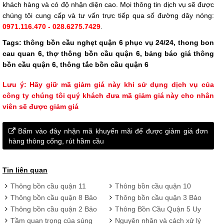
khách hàng và có độ nhận diện cao. Mọi thông tin dịch vụ sẽ được
chúng tôi cung cấp và tư vấn trực tiếp qua số đường dây nóng:
0971.116.470 - 028.6275.7429
.
Tags: thông bồn cầu nghẹt quận 6 phục vụ 24/24, thong bon
cau quan 6, thợ thông bồn cầu quận 6, bảng báo giá thông
bồn cầu quận 6, thông tắc bồn cầu quận 6
Lưu ý: Hãy giữ mã giảm giá này khi sử dụng dịch vụ của
công ty chúng tôi quý khách đưa mã giảm giá này cho nhân
viên sẽ được giảm giá
Bấm vào đây nhận mã khuyến mãi để được giảm giá đơn
hàng thông cống, rút hầm cầu
Tin liên quan
Thông bồn cầu quận 11
Thông bồn cầu quận 10
Bảo Phát giá rẻ, quy trình
Bảo Phát uy tín chất lượng
Thông bồn cầu quận 8 Bảo
Thông bồn cầu quận 3 Bảo
chuẩn
giá rẻ
Phát giá siêu hợp lý
Phát dịch vụ 24/24, hỗ trợ
Thông bồn cầu quận 2 Bảo
Thông Bồn Cầu Quận 5 Uy
nhanh chóng
Phát siêu rẻ, bảo hành 4
Tín - Giá Rẻ, Ưu đãi hấp
Tầm quan trọng của súng
Nguyên nhân và cách xử lý