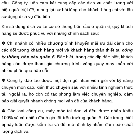
cầu. Công ty luôn cam kết cung cấp các dịch vụ chất lượng với
hiệu quả triệt để, mang lại sự hài lòng cho khách hàng chỉ với lần
sử dụng dịch vụ đầu tiên.
Khi sử dụng dịch vụ tại cơ sở thông bồn cầu ở quận 6, quý khách
hàng sẽ được phục vụ với những chính sách sau:
✽ Chi nhánh có nhiều chương trình khuyến mãi ưu đãi dành cho
các đối tượng khách hàng mới và khách hàng thân thiết tại
công
ty thông bồn cầu quận 6
. Đặc biệt, trong các dịp đặc biệt, khách
hàng còn được tham gia chương trình vòng quay may mắn với
nhiều phần quà hấp dẫn.
✽ Công ty đào tạo được một đội ngũ nhân viên giỏi với kỹ năng
chuyên môn cao, kiến thức chuyên sâu với nhiều kinh nghiệm thực
tế. Ngoài ra, họ còn có tác phong làm việc chuyên nghiệp, đảm
bảo giải quyết nhanh chóng mọi vấn đề của khách hàng.
✽ Các loại công cụ, máy móc tại đơn vị đều được nhập khẩu
100% và có nhiều đánh giá tốt trên trường quốc tế. Các trang thiết
bị này luôn được kiểm tra và đổi mới định kỳ nhằm đảm bảo chất
lượng dịch vụ.