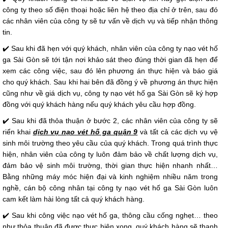
công ty theo số điện thoại hoặc liên hệ theo địa chỉ ở trên, sau đó
các nhân viên của công ty sẽ tư vấn về dịch vụ và tiếp nhận thông
tin.
✔️ Sau khi đã hẹn với quý khách, nhân viên của công ty nạo vét hố
ga Sài Gòn sẽ tới tận nơi khảo sát theo đúng thời gian đã hẹn để
xem các công việc, sau đó lên phương án thực hiện và báo giá
cho quý khách. Sau khi hai bên đã đồng ý về phương án thực hiện
cũng như về giá dịch vụ, công ty nạo vét hố ga Sài Gòn sẽ ký hợp
đồng với quý khách hàng nếu quý khách yêu cầu hợp đồng.
✔️ Sau khi đã thỏa thuận ở bước 2, các nhân viên của công ty sẽ
riển khai
dịch vụ nạo vét hố ga quận 9
và tất cả các dịch vụ vệ
sinh môi trường theo yêu cầu của quý khách. Trong quá trình thực
hiện, nhân viên của công ty luôn đảm bảo về chất lượng dịch vụ,
đảm bảo vệ sinh môi trường, thời gian thực hiện nhanh nhất…
Bằng những máy móc hiện đại và kinh nghiệm nhiều năm trong
nghề, cán bộ công nhân tại công ty nạo vét hố ga Sài Gòn luôn
cam kết làm hài lòng tất cả quý khách hàng.
✔️ Sau khi công việc nạo vét hố ga, thông cầu cống nghẹt… theo
như thỏa thuận đã được thực hiện xong, quý khách hàng sẽ thanh