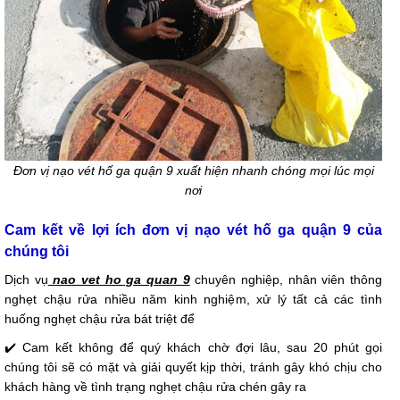
Đơn vị nạo vét hố ga quận 9 xuất hiện nhanh chóng mọi lúc mọi
nơi
Cam kết về lợi ích đơn vị nạo vét hố ga quận 9 của
chúng tôi
Dịch vụ
nao vet ho ga quan 9
chuyên nghiệp, nhân viên thông
nghẹt chậu rửa nhiều năm kinh nghiệm, xử lý tất cả các tình
huống nghẹt chậu rửa bát triệt để
✔️ Cam kết không để quý khách chờ đợi lâu, sau 20 phút gọi
chúng tôi sẽ có mặt và giải quyết kịp thời, tránh gây khó chịu cho
khách hàng về tình trạng nghẹt chậu rửa chén gây ra