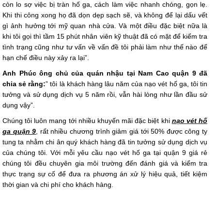
còn lo sợ việc bị tràn hố ga, cách làm việc nhanh chóng, gọn lẹ.
Khi thi công xong họ đã dọn dẹp sạch sẽ, và không để lại dấu vết
gì ảnh hưởng tới mỹ quan nhà cửa. Và một điều đặc biệt nữa là
khi tôi gọi thì tầm 15 phút nhân viên kỹ thuật đã có mặt để kiểm tra
tình trạng cũng như tư vấn về vấn đề tôi phải làm như thế nào để
hạn chế điều này xảy ra lại”.
Anh Phúc ông chủ của quán nhậu tại Nam Cao quận 9 đã
chia sẻ rằng:
” tôi là khách hàng lâu năm của nạo vét hố ga, tôi tin
tưởng và sử dụng dịch vụ 5 năm rồi, vẫn hài lòng như lần đầu sử
dụng vậy”.
Chúng tôi luôn mang tới nhiều khuyến mãi đặc biệt khi
nạo vét hố
ga quận 9
, rất nhiều chương trình giảm giá tới 50% được công ty
tung ta nhằm chi ân quý khách hàng đã tin tưởng sử dụng dịch vụ
của chúng tôi. Với mỗi yêu cầu nạo vét hố ga tại quận 9 giá rẻ
chúng tôi đều chuyên gia môi trường đến đánh giá và kiểm tra
thực trạng sự cố để đưa ra phương án xử lý hiệu quả, tiết kiệm
thời gian và chi phí cho khách hàng.