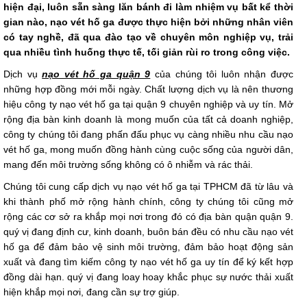
hiện đại, luôn sẵn sàng lăn bánh đi làm nhiệm vụ bất kể thời
gian nào, nạo vét hố ga được thực hiện bởi những nhân viên
có tay nghề, đã qua đào tạo về chuyên môn nghiệp vụ, trải
qua nhiều tình huống thực tế, tối giản rùi ro trong công việc.
Dịch vụ
nạo vét hố ga quận 9
của chúng tôi luôn nhận được
những hợp đồng mới mỗi ngày. Chất lượng dịch vụ là nên thương
hiệu công ty nạo vét hố ga tại quận 9 chuyên nghiệp và uy tín. Mở
rộng địa bàn kinh doanh là mong muốn của tất cả doanh nghiệp,
công ty chúng tôi đang phấn đấu phục vụ càng nhiều nhu cầu nạo
vét hố ga, mong muốn đồng hành cùng cuộc sống của người dân,
mang đến môi trường sống không có ô nhiễm và rác thải.
Chúng tôi cung cấp dịch vụ nạo vét hố ga tại TPHCM đã từ lâu và
khi thành phố mở rộng hành chính, công ty chúng tôi cũng mở
rộng các cơ sở ra khắp mọi nơi trong đó có địa bàn quận quận 9.
quý vị đang định cư, kinh doanh, buôn bán đều có nhu cầu nạo vét
hố ga để đảm bảo vệ sinh môi trường, đảm bảo hoạt động sản
xuất và đang tìm kiếm công ty nạo vét hố ga uy tín để ký kết hợp
đồng dài hạn. quý vị đang loay hoay khắc phục sự nước thải xuất
hiện khắp mọi nơi, đang cần sự trợ giúp.