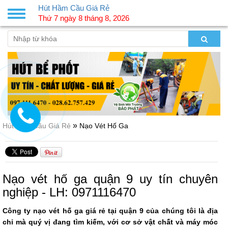
Hút Hầm Cầu Giá Rẻ
Toggle
Thứ 7 ngày 8 tháng 8, 2026
navigation
»
Hút Hầm Cầu Giá Rẻ
Nạo Vét Hố Ga
Nạo vét hố ga quận 9 uy tín chuyên
nghiệp - LH: 0971116470
Công ty nạo vét hố ga giá rẻ tại quận 9 của chúng tôi là địa
chỉ mà quý vị đang tìm kiếm, với cơ sở vật chất và máy móc