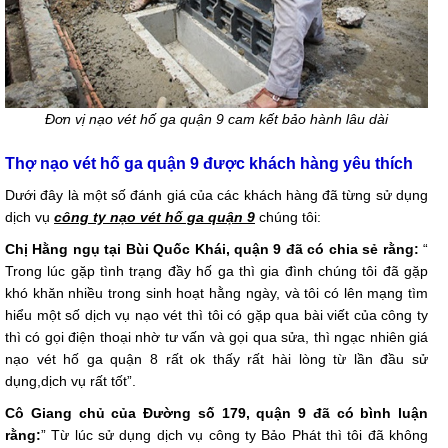
Đơn vị nạo vét hố ga quận 9 cam kết bảo hành lâu dài
Thợ nạo vét hố ga quận 9 được khách hàng yêu thích
Dưới đây là một số đánh giá của các khách hàng đã từng sử dụng
dịch vụ
công ty nạo vét hố ga quận 9
chúng tôi:
Chị Hằng ngụ tại Bùi Quốc Khái, quận 9 đã có chia sẻ rằng:
“
Trong lúc gặp tình trạng đầy hố ga thì gia đình chúng tôi đã gặp
khó khăn nhiều trong sinh hoạt hằng ngày, và tôi có lên mạng tìm
hiểu một số dịch vụ nạo vét thì tôi có gặp qua bài viết của công ty
thì có gọi điện thoại nhờ tư vấn và gọi qua sửa, thì ngạc nhiên giá
nạo vét hố ga quận 8 rất ok thấy rất hài lòng từ lần đầu sử
dụng,dịch vụ rất tốt”.
Cô Giang chủ của Đường số 179, quận 9 đã có bình luận
rằng:
” Từ lúc sử dụng dịch vụ công ty Bảo Phát thì tôi đã không