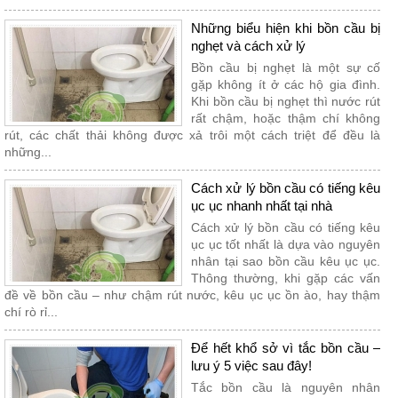
Những biểu hiện khi bồn cầu bị
nghẹt và cách xử lý
Bồn cầu bị nghẹt là một sự cố
gặp không ít ở các hộ gia đình.
Khi bồn cầu bị nghẹt thì nước rút
rất chậm, hoặc thậm chí không
rút, các chất thải không được xả trôi một cách triệt để đều là
những...
Cách xử lý bồn cầu có tiếng kêu
ục ục nhanh nhất tại nhà
Cách xử lý bồn cầu có tiếng kêu
ục ục tốt nhất là dựa vào nguyên
nhân tại sao bồn cầu kêu ục ục.
Thông thường, khi gặp các vấn
đề về bồn cầu – như chậm rút nước, kêu ục ục ồn ào, hay thậm
chí rò rỉ...
Để hết khổ sở vì tắc bồn cầu –
lưu ý 5 việc sau đây!
Tắc bồn cầu là nguyên nhân