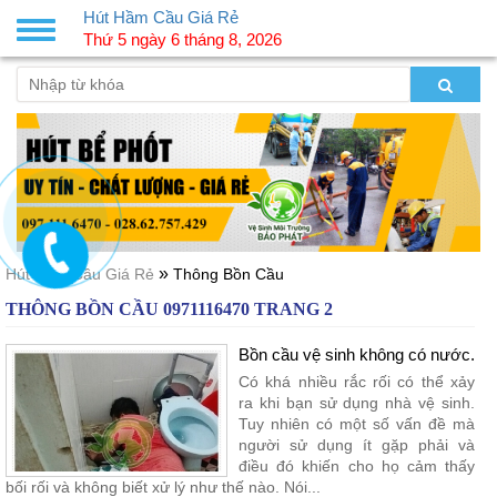
Hút Hầm Cầu Giá Rẻ
Toggle
Thứ 5 ngày 6 tháng 8, 2026
navigation
»
Hút Hầm Cầu Giá Rẻ
Thông Bồn Cầu
THÔNG BỒN CẦU 0971116470 TRANG 2
Bồn cầu vệ sinh không có nước.
Có khá nhiều rắc rối có thể xảy
ra khi bạn sử dụng nhà vệ sinh.
Tuy nhiên có một số vấn đề mà
người sử dụng ít gặp phải và
điều đó khiến cho họ cảm thấy
bối rối và không biết xử lý như thế nào. Nói...