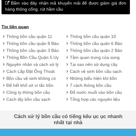
Bấm vào đây nhận mã khuyến mãi để được giảm giá đơn
hàng thông cống, rút hầm cầu
Tin liên quan
Thông bồn cầu quận 11
Thông bồn cầu quận 10
Bảo Phát giá rẻ, quy trình
Bảo Phát uy tín chất lượng
Thông bồn cầu quận 8 Bảo
Thông bồn cầu quận 6 Bảo
chuẩn
giá rẻ
Phát giá siêu hợp lý
Phát hiệu quả triệt để
Thông bồn cầu quận 3 Bảo
Thông bồn cầu quận 2 Bảo
Phát dịch vụ 24/24, hỗ trợ
Phát siêu rẻ, bảo hành 4
Thông Bồn Cầu Quận 5 Uy
Tầm quan trọng của súng
nhanh chóng
năm
Tín - Giá Rẻ, Ưu đãi hấp
hơi thông tắc bồn cầu
Nguyên nhân và cách xử lý
Tại sao nên sử dụng cây
dẫn
bồn cầu bị trào nước
thông tắc bồn cầu thông
Cách Lắp Đặt Ống Thoát
Cách vệ sinh bồn cầu sạch
minh?
Bồn Cầu Đơn Giản, Chuẩn
khuẩn 100%, trắng bóng
Bồn cầu vệ sinh không có
Những biểu hiện khi bồn
Kỹ Thuật
như mới
nước.
cầu bị nghẹt và cách xử lý
Để hết khổ sở vì tắc bồn
7 cách thông bồn cầu
cầu – lưu ý 5 việc sau đây!
nhanh nhất hiện nay
Công ty thông bồn cầu
Đổ nước muối vào bồn cầu
nghẹt giá rẻ
có sao không?
Cách tẩy bồn cầu sạch
Tổng hợp các nguyên liệu
bóng đơn giản bằng coca
có thể thông nghẹt bồn
cola
cầu
Cách xử lý bồn cầu có tiếng kêu ục ục nhanh
nhất tại nhà