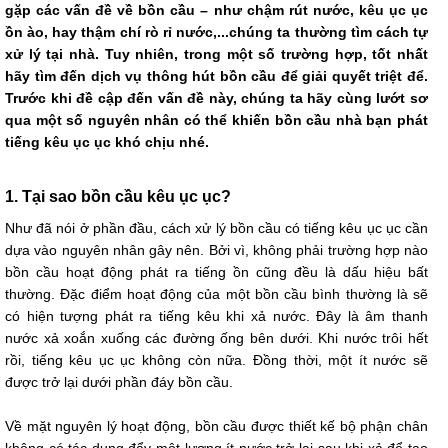
gặp các vấn đề về bồn cầu – như chậm rút nước, kêu ục ục
ồn ào, hay thậm chí rò rỉ nước,...chúng ta thường tìm cách tự
xử lý tại nhà. Tuy nhiên, trong một số trường hợp, tốt nhất
hãy tìm đến dịch vụ thông hút bồn cầu để giải quyết triệt để.
Trước khi đề cập đến vấn đề này, chúng ta hãy cùng lướt sơ
qua một số nguyên nhân có thể khiến bồn cầu nhà bạn phát
tiếng kêu ục ục khó chịu nhé.
1. Tại sao bồn cầu kêu ục ục?
Như đã nói ở phần đầu, cách xử lý bồn cầu có tiếng kêu ục ục cần
dựa vào nguyên nhân gây nên. Bởi vì, không phải trường hợp nào
bồn cầu hoạt động phát ra tiếng ồn cũng đều là dấu hiệu bất
thường. Đặc điểm hoạt động của một bồn cầu bình thường là sẽ
có hiện tượng phát ra tiếng kêu khi xả nước. Đây là âm thanh
nước xả xoắn xuống các đường ống bên dưới. Khi nước trôi hết
rồi, tiếng kêu ục ục không còn nữa. Đồng thời, một ít nước sẽ
được trở lại dưới phần đáy bồn cầu.
Về mặt nguyên lý hoạt động, bồn cầu được thiết kế bộ phận chân