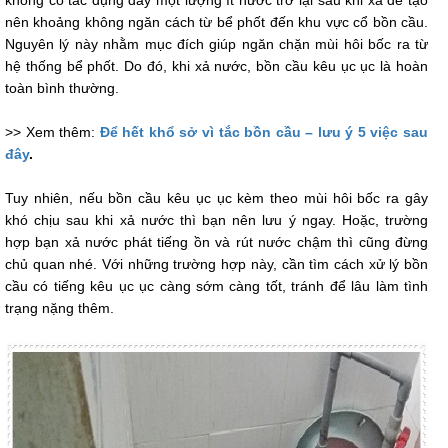
không có tác dụng đẩy một lượng ít nước trở lại sau khi xả để tạo
nên khoảng không ngăn cách từ bể phốt đến khu vực cổ bồn cầu.
Nguyên lý này nhằm mục đích giúp ngăn chặn mùi hôi bốc ra từ
hệ thống bể phốt. Do đó, khi xả nước, bồn cầu kêu ục ục là hoàn
toàn bình thường.
>> Xem thêm:
Để hết khổ sở vì tắc bồn cầu – lưu ý 5 việc sau
đây
.
Tuy nhiên, nếu bồn cầu kêu ục ục kèm theo mùi hôi bốc ra gây
khó chịu sau khi xả nước thì bạn nên lưu ý ngay. Hoặc, trường
hợp bạn xả nước phát tiếng ồn và rút nước chậm thì cũng đừng
chủ quan nhé. Với những trường hợp này, cần tìm cách xử lý bồn
cầu có tiếng kêu ục ục càng sớm càng tốt, tránh để lâu làm tình
trạng nặng thêm.