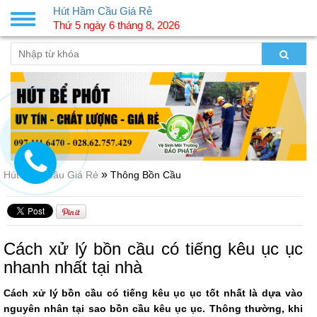
Hút Hầm Cầu Giá Rẻ
Toggle
Thứ 5 ngày 6 tháng 8, 2026
navigation
»
Hút Hầm Cầu Giá Rẻ
Thông Bồn Cầu
Cách xử lý bồn cầu có tiếng kêu ục ục
nhanh nhất tại nhà
Cách xử lý bồn cầu có tiếng kêu ục ục tốt nhất là dựa vào
nguyên nhân tại sao bồn cầu kêu ục ục. Thông thường, khi