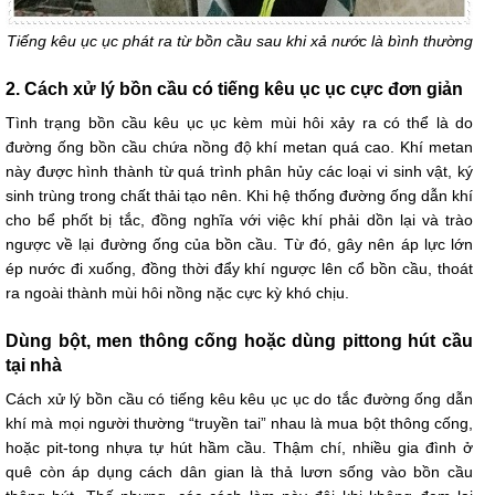
Tiếng kêu ục ục phát ra từ bồn cầu sau khi xả nước là bình thường
2. Cách xử lý bồn cầu có tiếng kêu ục ục cực đơn giản
Tình trạng bồn cầu kêu ục ục kèm mùi hôi xảy ra có thể là do
đường ống bồn cầu chứa nồng độ khí metan quá cao. Khí metan
này được hình thành từ quá trình phân hủy các loại vi sinh vật, ký
sinh trùng trong chất thải tạo nên. Khi hệ thống đường ống dẫn khí
cho bể phốt bị tắc, đồng nghĩa với việc khí phải dồn lại và trào
ngược về lại đường ống của bồn cầu. Từ đó, gây nên áp lực lớn
ép nước đi xuống, đồng thời đẩy khí ngược lên cổ bồn cầu, thoát
ra ngoài thành mùi hôi nồng nặc cực kỳ khó chịu.
Dùng bột, men thông cống hoặc dùng pittong hút cầu
tại nhà
Cách xử lý bồn cầu có tiếng kêu kêu ục ục do tắc đường ống dẫn
khí mà mọi người thường “truyền tai” nhau là mua bột thông cống,
hoặc pit-tong nhựa tự hút hầm cầu. Thậm chí, nhiều gia đình ở
quê còn áp dụng cách dân gian là thả lươn sống vào bồn cầu