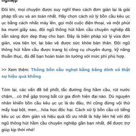
nghiệp
Đôi khi, mọi chuyện được suy nghĩ theo cách đơn giản lại là giải
pháp tối ưu và an toàn nhất. Hãy chọn cách xử lý bồn cầu kêu ục
ục bằng cách nhấc máy lên, gọi một cuộc điện thoại, và một phút
ba mươi giây sau, đội ngũ thông hút hầm cầu chuyên nghiệp đã
sẵn sàng dọn dẹp thay cho bạn. Đây là biện pháp xử lý vừa đơn
giản, vừa tiện lợi, lại bảo vệ được sức khỏe bản thân. Đội ngũ
thông hút hầm cầu được trang bị công cụ chuyên dụng, kỹ năng
thuần thục, đủ để bạn hoàn toàn tin tưởng với mức phí phù hợp.
>> Xem thêm:
Thông bồn cầu nghẹt bằng băng dính có thật
sự hiệu quả không
Tóm lại, các vấn đề bể phốt, tắc đường ống hầm cầu, rút nước
chậm,...có thể gặp trong bất cứ gia đình hiện đại nào. Dù nguyên
nhân khiến bồn cầu kêu ục ục là do đâu, thì cũng đừng vội thử
mấy loại bột, men,...hóa học độc hại. Cách xử lý bồn cầu có tiếng
kêu ục ục đơn giản và hiệu quả tối ưu nhất là hãy liên hệ với đội
ngũ thông hút hầm cầu chuyên nghiệp gần bạn nhất, để được trợ
giúp kịp thời nhé!