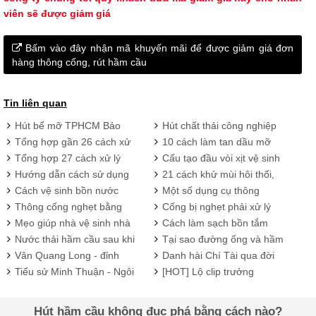
viên sẽ được giảm giá
Bấm vào đây nhận mã khuyến mãi để được giảm giá đơn
hàng thông cống, rút hầm cầu
Tin liên quan
Hút bể mỡ TPHCM Bảo
Hút chất thải công nghiệp
Phát giá rẻ | BH: 24 tháng
TP.HCM uy tín, giá rẻ,
Tổng hợp gần 26 cách xử
10 cách làm tan dầu mỡ
đúng quy trình
lý mùi hôi nhà vệ sinh siêu
trong đường ống hiệu quả
Tổng hợp 27 cách xử lý
Cấu tạo đầu vòi xịt vệ sinh
đơn giản mà hiệu quả vô
mùi hôi nhà vệ sinh hiệu
và cách lắp đặt vòi xịt chi
Hướng dẫn cách sử dụng
21 cách khử mùi hôi thối,
cùng
quả nhất
tiết nhất
vòi xịt vệ sinh an toàn,
ẩm mốc trong phòng ngủ
Cách vệ sinh bồn nước
Một số dụng cụ thông
thống khoái
hiệu quả
nhựa nhanh chóng tại nhà
nghẹt mà bạn có thể mua
Thông cống nghẹt bằng
Cống bị nghẹt phải xử lý
để tại nhà
máy lò xo chuyên dụng
như thế nào là nhanh nhất.
Mẹo giúp nhà vệ sinh nhà
Cách làm sạch bồn tắm
bạn thơm thoa như nhà vệ
đơn giản và hiệu quả nhất
Nước thải hầm cầu sau khi
Tại sao đường ống và hầm
sinh khách sạn
hút được xử lý như thế nào
cầu nhà bạn thường bị
Vân Quang Long - đỉnh
Danh hài Chí Tài qua đời
nghẹt?
cao sự nghiệp âm nhạc
vì đột qụy
Tiểu sử Minh Thuận - Ngôi
[HOT] Lộ clip trưởng
sao sáng mãi trong tim
phòng tài chính huyện Phú
người ở lại
Xuyên full clip
Hút hầm cầu không đục phá bằng cách nào?