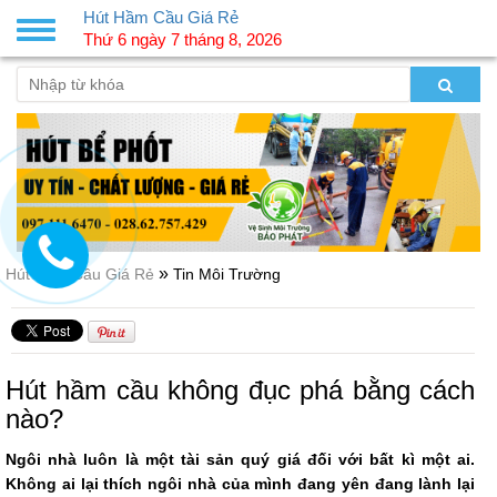
Hút Hầm Cầu Giá Rẻ
Toggle
Thứ 6 ngày 7 tháng 8, 2026
navigation
»
Hút Hầm Cầu Giá Rẻ
Tin Môi Trường
Hút hầm cầu không đục phá bằng cách
nào?
Ngôi nhà luôn là một tài sản quý giá đối với bất kì một ai.
Không ai lại thích ngôi nhà của mình đang yên đang lành lại