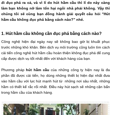
đi đục phá ra cả, và vì lí do hút hầm cầu thì lí do này càng
làm bạn không nỡ làm tổn hại ngôi nhà phải không. Vậy thì
chúng tôi sẽ cùng bạn đồng hành giải quyết câu hỏi “Hút
hầm cầu không đục phá bằng cách nào?” nhé.
1. Hút hầm cầu không cần đục phá bằng cách nào?
Công nghệ hiện đại ngày nay sẽ không bao giờ bị khuất phục
trước những khó khăn. Bên dịch vụ môi trường cũng luôn tìm cách
cải tiến công nghệ hút hầm cầu hoàn thiện không đục phá để cung
cấp được dịch vụ tốt nhất đến với khách hàng của bạn.
Phương pháp
hút hầm cầu
của những công ty hiện nay là đa
phần đã được cải tiến, họ dùng những thiết bị hiện đại nhất đưa
vào hầm cầu với lực hút mạnh hút từ những nơi sâu nhất, những
hầm có thiết kế rắc rối nhất. Điều này hút sạch sẽ những cặn bẩn
trong hầm cầu của khách hàng.