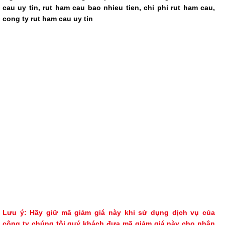
cau uy tin, rut ham cau bao nhieu tien, chi phi rut ham cau,
cong ty rut ham cau uy tin
Lưu ý: Hãy giữ mã giảm giá này khi sử dụng dịch vụ của
công ty chúng tôi quý khách đưa mã giảm giá này cho nhân