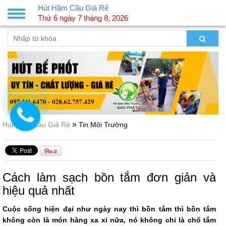
Hút Hầm Cầu Giá Rẻ
Toggle
Thứ 6 ngày 7 tháng 8, 2026
navigation
»
Hút Hầm Cầu Giá Rẻ
Tin Môi Trường
Cách làm sạch bồn tắm đơn giản và
hiệu quả nhất
Cuộc sống hiện đại như ngày nay thì bồn tắm thì bồn tắm
không còn là món hàng xa xỉ nữa, nó không chỉ là chổ tắm