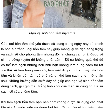
Mẹo vệ sinh bồn tắm hiệu quả
Các loại bồn tắm chủ yếu được sử dụng trong ngày nay đó chính
là bồn sứ trắng, loại bồn tắm này giúp mang lại vẻ đẹp sang trọng
và sạch sẽ cho phòng tắm nhưng đổi lại chúng cần phải được vệ
sinh thường xuyên để không bị ố, bẩn… Đồ sứ không quá khó để
có thể làm sạch nhưng nếu như bạn không làm đúng cách thì rất
có thể sẽ làm hỏng men sứ, làm mất đi giá trị thẩm mỹ của bồn
tắm và khiến bồn tắm dễ bị ố vàng, khó làm sạch cho những lần
sau. Những hướng dẫn dưới đây sẽ giúp cho bạn vệ sinh bồn tắm
đúng cách, giữ gìn màu trắng tinh khôi của men sứ cũng như là sự
sạch sẽ của phòng tắm.
Khi làm sạch bồn tắm bạn nên nhớ không được sử dụng các chất
tẩy rửa ăn mòn, nên sử dụng bọt biển để cọ rửa vì bọt biển mềm