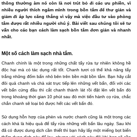
thông thường àm nó còn là nơi trút bỏ đi các ưu phiền, vì
nhiều người thích ngâm mình trong bồn tắm để thư giản và
giảm đi áp lực căng thẳng vì vậy mà việc đầu tư vào phòng
tắm được rất nhiều người chú ý. Bài viết sau chúng tôi sẽ tư
vấn cho các bạn cách làm sạch bồn tắm đơn giản và nhanh
nhất.
Một số cách làm sạch nhà tắm.
Chanh chính là một trong những chất tẩy rửa tự nhiên không hề
độc hại mà có tác dụng rất tốt. Chanh tươi có thể khả năng tẩy
trắng những đốm bẩn nhỏ bên trên bền mặt bồn tắm. Bạn hãy cắt
đôi quả chanh và chà xát trực tiếp lên những vết bẩn, đối với các
vết bẩn cứng đầu thì cắt chanh thành lát rồi đặt lên vết bẩn đó
trong khoảng thời gian 10 phút sau đó mới tiến hành cọ rửa, chắc
chắn chanh sẽ loại bỏ được hết các vết bẩn đó.
Sử dụng hỗn hợp của phèn và nước chanh cũng là một trong các
cách khá là hiệu quả để tẩy rửa những vết bẩn lâu ngày. Sau khi
đã có được dung dịch cần thiết thì bạn hãy lấy một miếng bọt biển