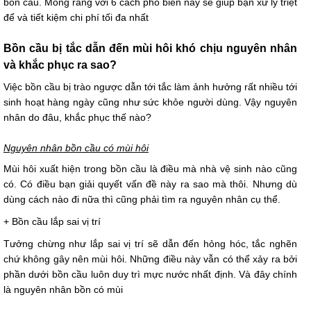
bồn cầu. Mong rằng với 6 cách phổ biến này sẽ giúp bạn xử lý triệt
để và tiết kiệm chi phí tối đa nhất
Bồn cầu bị tắc dẫn đến mùi hôi khó chịu nguyên nhân
và khắc phục ra sao?
Việc bồn cầu bị trào ngược dẫn tới tắc làm ảnh hưởng rất nhiều tới
sinh hoạt hàng ngày cũng như sức khỏe người dùng. Vậy nguyên
nhân do đâu, khắc phục thế nào?
Nguyên nhân bồn cầu có mùi hôi
Mùi hôi xuất hiện trong bồn cầu là điều mà nhà vệ sinh nào cũng
có. Có điều bạn giải quyết vấn đề này ra sao mà thôi. Nhưng dù
dùng cách nào đi nữa thì cũng phải tìm ra nguyên nhân cụ thể.
+ Bồn cầu lắp sai vị trí
Tưởng chừng như lắp sai vị trí sẽ dẫn đến hỏng hóc, tắc nghẽn
chứ không gây nên mùi hôi. Những điều này vẫn có thể xảy ra bởi
phần dưới bồn cầu luôn duy trì mực nước nhất định. Và đây chính
là nguyên nhân bồn có mùi