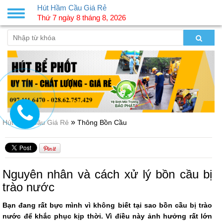
Hút Hầm Cầu Giá Rẻ
Toggle
Thứ 7 ngày 8 tháng 8, 2026
navigation
»
Hút Hầm Cầu Giá Rẻ
Thông Bồn Cầu
Nguyên nhân và cách xử lý bồn cầu bị
trào nước
Bạn đang rất bực mình vì không biết tại sao bồn cầu bị trào
nước để khắc phục kịp thời. Vì điều này ảnh hưởng rất lớn