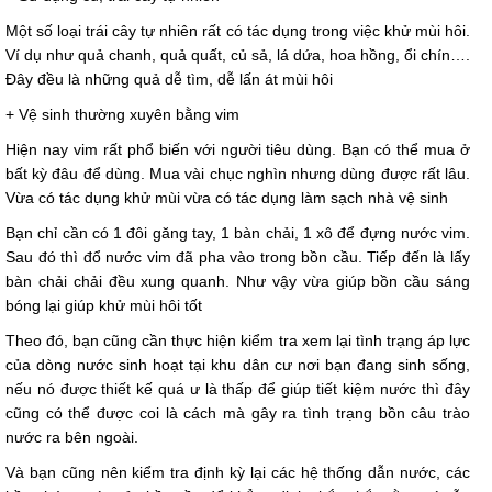
Một số loại trái cây tự nhiên rất có tác dụng trong việc khử mùi hôi.
Ví dụ như quả chanh, quả quất, củ sả, lá dứa, hoa hồng, ổi chín….
Đây đều là những quả dễ tìm, dễ lấn át mùi hôi
+ Vệ sinh thường xuyên bằng vim
Hiện nay vim rất phổ biến với người tiêu dùng. Bạn có thể mua ở
bất kỳ đâu để dùng. Mua vài chục nghìn nhưng dùng được rất lâu.
Vừa có tác dụng khử mùi vừa có tác dụng làm sạch nhà vệ sinh
Bạn chỉ cần có 1 đôi găng tay, 1 bàn chải, 1 xô để đựng nước vim.
Sau đó thì đổ nước vim đã pha vào trong bồn cầu. Tiếp đến là lấy
bàn chải chải đều xung quanh. Như vậy vừa giúp bồn cầu sáng
bóng lại giúp khử mùi hôi tốt
Theo đó, bạn cũng cần thực hiện kiểm tra xem lại tình trạng áp lực
của dòng nước sinh hoạt tại khu dân cư nơi bạn đang sinh sống,
nếu nó được thiết kế quá ư là thấp để giúp tiết kiệm nước thì đây
cũng có thể được coi là cách mà gây ra tình trạng bồn câu trào
nước ra bên ngoài.
Và bạn cũng nên kiểm tra định kỳ lại các hệ thống dẫn nước, các