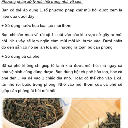
Phương pháp xử lý mùi hôi trong nhà vệ sinh
Bạn có thể áp dụng 1 số phương pháp khử mùi hôi được xem là
hiệu quả dưới đây
+ Sử dụng nước hoa loại tạo mùi thơm
Bạn chỉ cần mua về rồi xịt 1 chút vào các khu vực dễ gây ra mùi
hôi. Như vậy sẽ làm ngăn cảm mùi mỗi khi bước vào. Dưới nhiệt
độ đèn sẵn có nó sẽ lan tỏa mùi hương ra toàn bộ căn phòng
+ Sử dụng bã cà phê
Bã cà phê không chỉ giúp tủ lạnh khử được mùi hôi mà ngay cả
nhà vệ sinh cũng dùng được. Bạn dùng bột cà phê hòa tan, bac cà
phê đen… và để vào 1 chiếc đĩa nhỏ. Hoặc có thể cho vào 1 cái
túi nhỏ rồi buộc trong phòng. Nhờ vào mùi thơm của cà phê sẽ
giúp căn phòng át hết mùi hôi.