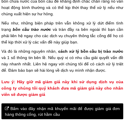
bồn chứa nước của bồn cầu để khẳng định chắc chắn rằng nó vẫn
hoạt động bình thường và có thể kịp thời thay thế xử lý nếu như
chúng xuất hiện sự hư hỏng.
Nếu như, những biện pháp trên vẫn không xử lý dứt điểm tình
trạng
bồn cầu trào nước
và tràn đầy ra bên ngoài thì bạn cần
phải liên hệ ngay cho các dịch vụ chuyên thông tắc cống để họ có
thể kịp thời xử lý các vấn đề này giúp bạn.
Và đó là những nguyên nhân,
cách xử lý bồn cầu bị trào nước
và 1 số thông tin bên lề. Nếu quý vị có nhu cầu giải quyết vấn đề
này nhanh nhất. Liên hệ ngay với chúng tôi để có cách xử lý triệt
để. Đảm bảo bạn sẽ hài lòng về dịch vụ mình nhận được.
Lưu ý: Hãy giữ mã giảm giá này khi sử dụng dịch vụ của
công ty chúng tôi quý khách đưa mã giảm giá này cho nhân
viên sẽ được giảm giá
Bấm vào đây nhận mã khuyến mãi để được giảm giá đơn
hàng thông cống, rút hầm cầu