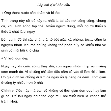
Lắp sai vị trí bồn cầu
+ Ống thoát nước sàn chậm và bị tắc
Tình trạng này rất dễ xảy ra nhất la tại các nơi công cộng, chung
cư, khu sinh sống tập thể. Nhiều người dùng, mỗi người thiếu ý
thức 1 chút là bị ngay
Bên cạnh đó thì các chất thải từ bột giặt, xà phòng, tóc… cũng là
nguyên nhân. Khi mà chúng không thể phân hủy sẽ khiến nhà vệ
sinh có mùi hôi khó chịu
+ Vì lười dọn dẹp
Ngày nay khi cuộc sống thay đổi, con người nhộn nhịp với miếng
cơm manh áo. Ai ai cũng chỉ cắm đầu cắm cổ vào đi làm rồi đi làm.
Có gia đình vợ chồng đi làm cả ngày rồi lại tăng ca đêm. Thời gian
ở công ty nhiều hơn ở nhà
Chính vì điều này mà bạn sẽ không có thời gian dọn dẹp hay làm
gì cả. Để lâu ngày như thế việc mùi hôi xuất hiện là không thể
tránh khỏi.