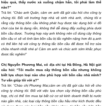
hiệu quả, thấy nước xả xuống chậm hẳn, tôi phải làm thế
nào?”
Trả lời:
“Chào anh Quân, cảm ơn anh đã gửi câu hỏi cho công ty
chúng tôi. Đối với trường hợp nhà vệ sinh nhà anh, chúng tôi e
rằng cây thông bồn cầu không phát huy được tác dụng bởi vì đồ
chơi của bé là dạng rắn, không thể dễ dàng đẩy xuống phía dưới
bồn cầu được. Trường hợp này anh không nên cố dùng cây thông
bồn cầu vì sẽ vô tình làm bồn cầu bị tắc nghẽn nặng hơn đó ạ,anh
có thể liên hệ với công ty thông tắc bồn cầu để được hỗ trợ sửa
chữa nhanh nhất nhé ạ! Cảm ơn anh và chúc anh sớm khắc phục
được tắc nghẽn!”
Chị Nguyễn Phương Mai, có địa chỉ tại Hà Đông, Hà Nội gửi
câu hỏi: “Tôi muốn mua cây thông bồn cầu nhưng không
biết lựa chọn loại nào cho phù hợp với bồn cầu nhà mình?
Tư vấn giúp tôi với ạ?”
Trả lời:
“Chào chị Phương Mai,cảm ơn chị đã gửi câu hỏi về cho
công ty chúng tôi. Đối với việc lựa chọn cây thông bồn cầu phù
hợp, chị có thể tìm mua tại bất cứ cơ sở kinh doanh thiết bị nước
nào gần nhà, các loại cây thông bồn cầu hầu như kích thước đều