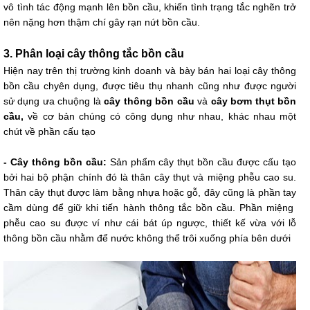
vô tình tác động mạnh lên bồn cầu, khiến tình trạng tắc nghẽn trở
nên nặng hơn thậm chí gây rạn nứt bồn cầu.
3. Phân loại cây thông tắc bồn cầu
Hiện nay trên thị trường kinh doanh và bày bán hai loại cây thông
bồn cầu chyên dụng, được tiêu thụ nhanh cũng như được người
sử dụng ưa chuộng là
cây thông bồn cầu
và
cây bơm thụt bồn
cầu,
về cơ bản chúng có công dụng như nhau, khác nhau một
chút về phần cấu tạo
- Cây thông bồn cầu:
Sản phẩm cây thụt bồn cầu được cấu tạo
bởi hai bộ phận chính đó là thân cây thụt và miệng phễu cao su.
Thân cây thụt được làm bằng nhựa hoặc gỗ, đây cũng là phần tay
cầm dùng để giữ khi tiến hành thông tắc bồn cầu. Phần miệng
phễu cao su được ví như cái bát úp ngược, thiết kế vừa với lỗ
thông bồn cầu nhằm để nước không thể trôi xuống phía bên dưới