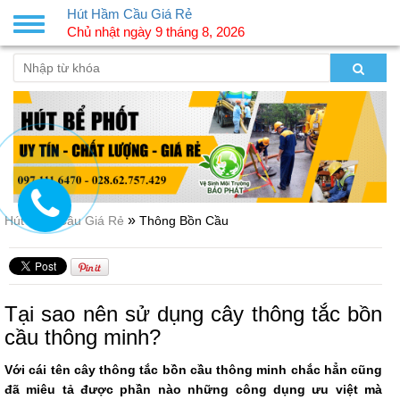
Hút Hầm Cầu Giá Rẻ
Toggle
Chủ nhật ngày 9 tháng 8, 2026
navigation
»
Hút Hầm Cầu Giá Rẻ
Thông Bồn Cầu
Tại sao nên sử dụng cây thông tắc bồn
cầu thông minh?
Với cái tên cây thông tắc bồn cầu thông minh chắc hẳn cũng
đã miêu tả được phần nào những công dụng ưu việt mà