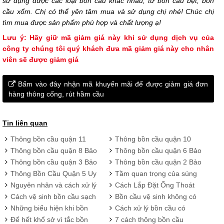
sử dụng được các loại bồn cầu khác nhau, từ bồn cầu bệt, bồn
cầu xổm. Chị có thể yên tâm mua và sử dụng chị nhé! Chúc chị
tìm mua được sản phẩm phù hợp và chất lượng ạ!
Lưu ý: Hãy giữ mã giảm giá này khi sử dụng dịch vụ của
công ty chúng tôi quý khách đưa mã giảm giá này cho nhân
viên sẽ được giảm giá
Bấm vào đây nhận mã khuyến mãi để được giảm giá đơn
hàng thông cống, rút hầm cầu
Tin liên quan
Thông bồn cầu quận 11
Thông bồn cầu quận 10
Bảo Phát giá rẻ, quy trình
Bảo Phát uy tín chất lượng
Thông bồn cầu quận 8 Bảo
Thông bồn cầu quận 6 Bảo
chuẩn
giá rẻ
Phát giá siêu hợp lý
Phát hiệu quả triệt để
Thông bồn cầu quận 3 Bảo
Thông bồn cầu quận 2 Bảo
Phát dịch vụ 24/24, hỗ trợ
Phát siêu rẻ, bảo hành 4
Thông Bồn Cầu Quận 5 Uy
Tầm quan trọng của súng
nhanh chóng
năm
Tín - Giá Rẻ, Ưu đãi hấp
hơi thông tắc bồn cầu
Nguyên nhân và cách xử lý
Cách Lắp Đặt Ống Thoát
dẫn
bồn cầu bị trào nước
Bồn Cầu Đơn Giản, Chuẩn
Cách vệ sinh bồn cầu sạch
Bồn cầu vệ sinh không có
Kỹ Thuật
khuẩn 100%, trắng bóng
nước.
Những biểu hiện khi bồn
Cách xử lý bồn cầu có
như mới
cầu bị nghẹt và cách xử lý
tiếng kêu ục ục nhanh nhất
Để hết khổ sở vì tắc bồn
7 cách thông bồn cầu